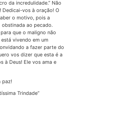
ro da incredulidade.” Não
 Dedicai-vos à oração! O
saber o motivo, pois a
a obstinada ao pecado.
 para que o maligno não
o está vivendo em um
convidando a fazer parte do
uero vos dizer que esta é a
s à Deus! Ele vos ama e
 paz!
íssima Trindade”