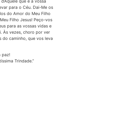
 d’Aquele que é a vossa
levar para o Céu. Dai-Me os
los do Amor do Meu Filho
Meu Filho Jesus! Peço-vos
eus para as vossas vidas e
. Às vezes, choro por ver
s do caminho, que vos leva
 paz!
ssima Trindade.”