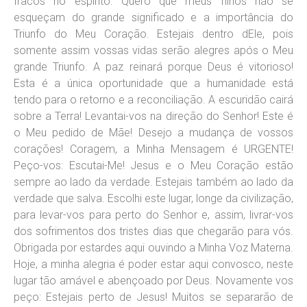
fracos no espírito. Quero que meus filhos não se
esqueçam do grande significado e a importância do
Triunfo do Meu Coração. Estejais dentro dEle, pois
somente assim vossas vidas serão alegres após o Meu
grande Triunfo. A paz reinará porque Deus é vitorioso!
Esta é a única oportunidade que a humanidade está
tendo para o retorno e a reconciliação. A escuridão cairá
sobre a Terra! Levantai-vos na direção do Senhor! Este é
o Meu pedido de Mãe! Desejo a mudança de vossos
corações! Coragem, a Minha Mensagem é URGENTE!
Peço-vos: Escutai-Me! Jesus e o Meu Coração estão
sempre ao lado da verdade. Estejais também ao lado da
verdade que salva. Escolhi este lugar, longe da civilização,
para levar-vos para perto do Senhor e, assim, livrar-vos
dos sofrimentos dos tristes dias que chegarão para vós.
Obrigada por estardes aqui ouvindo a Minha Voz Materna.
Hoje, a minha alegria é poder estar aqui convosco, neste
lugar tão amável e abençoado por Deus. Novamente vos
peço: Estejais perto de Jesus! Muitos se separarão de