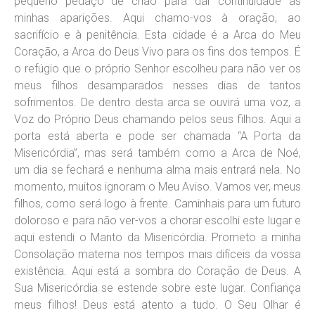
pequeno pedaço de chão para dar continuidade às
minhas aparições. Aqui chamo-vos à oração, ao
sacrifício e à penitência. Esta cidade é a Arca do Meu
Coração, a Arca do Deus Vivo para os fins dos tempos. É
o refúgio que o próprio Senhor escolheu para não ver os
meus filhos desamparados nesses dias de tantos
sofrimentos. De dentro desta arca se ouvirá uma voz, a
Voz do Próprio Deus chamando pelos seus filhos. Aqui a
porta está aberta e pode ser chamada “A Porta da
Misericórdia”, mas será também como a Arca de Noé,
um dia se fechará e nenhuma alma mais entrará nela. No
momento, muitos ignoram o Meu Aviso. Vamos ver, meus
filhos, como será logo à frente. Caminhais para um futuro
doloroso e para não ver-vos a chorar escolhi este lugar e
aqui estendi o Manto da Misericórdia. Prometo a minha
Consolação materna nos tempos mais difíceis da vossa
existência. Aqui está a sombra do Coração de Deus. A
Sua Misericórdia se estende sobre este lugar. Confiança
meus filhos! Deus está atento a tudo. O Seu Olhar é