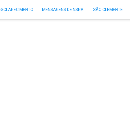
 ESCLARECIMENTO
MENSAGENS DE NSRA.
SÃO CLEMENTE
sagem de Nossa Senhora 
etora dos Aflitos)