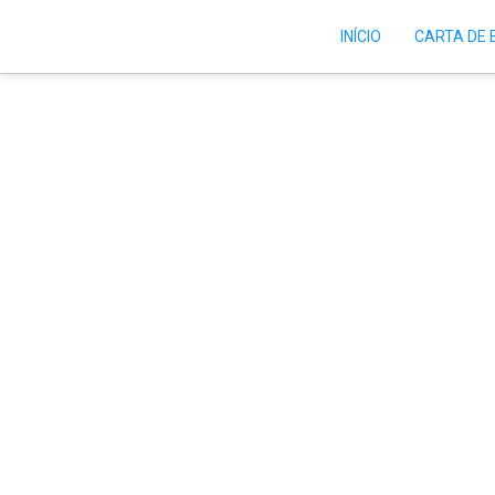
INÍCIO
CARTA DE
11-06-2022 | Men
consolação (A Prot