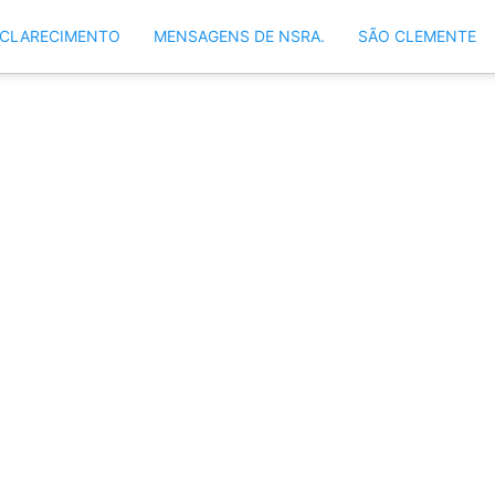
SCLARECIMENTO
MENSAGENS DE NSRA.
SÃO CLEMENTE
nsagem de Nossa Senhor
tetora dos Aflitos)