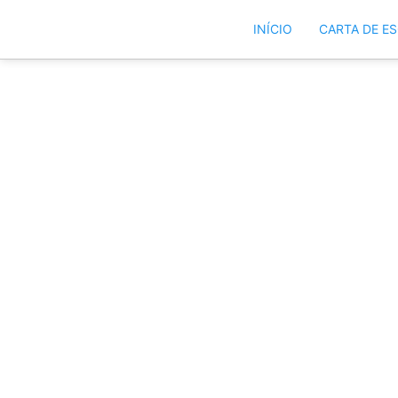
INÍCIO
CARTA DE E
10-12-2022 | Me
consolação (A Pro