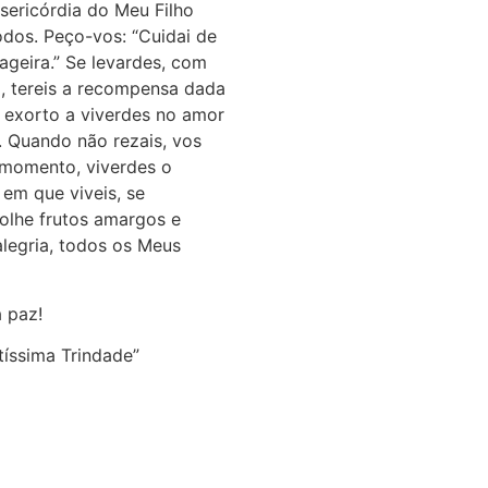
isericórdia do Meu Filho
odos. Peço-vos: “Cuidai de
ageira.” Se levardes, com
a, tereis a recompensa dada
s exorto a viverdes no amor
. Quando não rezais, vos
a momento, viverdes o
em que viveis, se
olhe frutos amargos e
alegria, todos os Meus
 paz!
íssima Trindade”